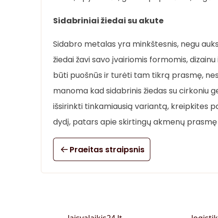
Sidabriniai žiedai su akute
Sidabro metalas yra minkštesnis, negu aukso
žiedai žavi savo įvairiomis formomis, dizainu
būti puošnūs ir turėti tam tikrą prasmę, n
manoma kad sidabrinis žiedas su cirkoniu 
išsirinkti tinkamiausią variantą, kreipkites 
dydį, patars apie skirtingų akmenų prasmę i
Praeitas straipsnis