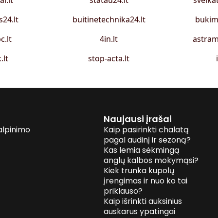
ai.lt
statau24.lt
sveika
s24.lt
buitinetechnika24.lt
bukim
c.lt
4in.lt
astram
.lt
stop-acta.lt
Naujausi įrašai
alpinimo
Kaip pasirinkti chalatą
pagal audinį ir sezoną?
Kas lemia sėkmingą
anglų kalbos mokymąsi?
Kiek trunka kupolų
įrengimas ir nuo ko tai
priklauso?
Kaip išrinkti auksinius
auskarus ypatingai