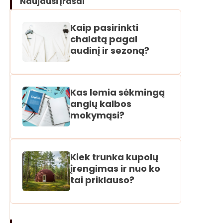
Naujausi įrašai
Kaip pasirinkti
chalatą pagal
audinį ir sezoną?
Kas lemia sėkmingą
anglų kalbos
mokymąsi?
Kiek trunka kupolų
įrengimas ir nuo ko
tai priklauso?