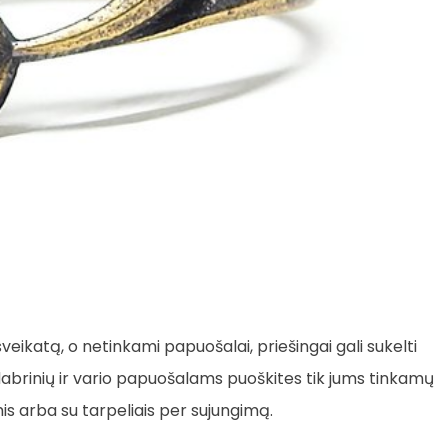
veikatą, o netinkami papuošalai, priešingai gali sukelti
idabrinių ir vario papuošalams puoškites tik jums tinkamų
mis arba su tarpeliais per sujungimą.