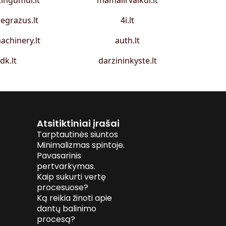
tingumui.lt
mamaiirvaikui.lt
egrazus.lt
4i.lt
achinery.lt
auth.lt
idk.lt
darzininkyste.lt
Atsitiktiniai įrašai
Tarptautinės siuntos
Minimalizmas spintoje.
Pavasarinis
pertvarkymas.
Kaip sukurti vertę
procesuose?
Ką reikia žinoti apie
dantų balinimo
procesą?