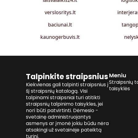
laisvalaikis24.lt
logistik
verslosritys.lt
interjera
baciunai.lt
tangop
kaunogerbuvis.lt
nelysk
Talpinkite straipsnius
Meniu
Straipsnių t
Kiekvienas gali talpinti straipsnius į
taisyklės
šį straipsnių katalogą. Visi
talpinami straipsniai turi atitikti
straipsnių talpinimo taisykles, jei
nori būti patvirtinti. Dėmesio -
svetainę administruojantys
asmenys ar įmonė jokiu būdu nėra
atsakingi už svetainėje pateiktą
turinį.