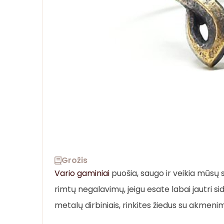
Grožis
Vario gaminiai
puošia, saugo ir veikia mūsų s
rimtų negalavimų, jeigu esate labai jautri s
metalų dirbiniais, rinkites žiedus su akmeni