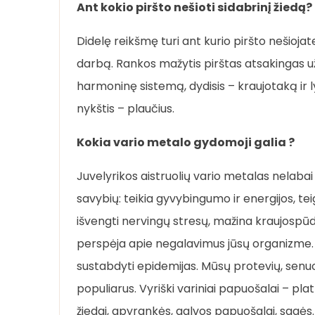
Ant kokio piršto nešioti sidabrinį žiedą?
Didelę reikšmę turi ant kurio piršto nešiojate
darbą. Rankos mažytis pirštas atsakingas už
harmoninę sistemą, dydisis – kraujotaką ir 
nykštis – plaučius.
Kokia vario metalo gydomoji galia ?
Juvelyrikos aistruolių vario metalas nelabai
savybių: teikia gyvybingumo ir energijos, te
išvengti nervingų stresų, mažina kraujospūd
perspėja apie negalavimus jūsų organizme. Va
sustabdyti epidemijas. Mūsų protevių, senuol
populiarus. Vyriški variniai papuošalai – plat
žiedai, apyrankės, galvos papuošalai, sagės