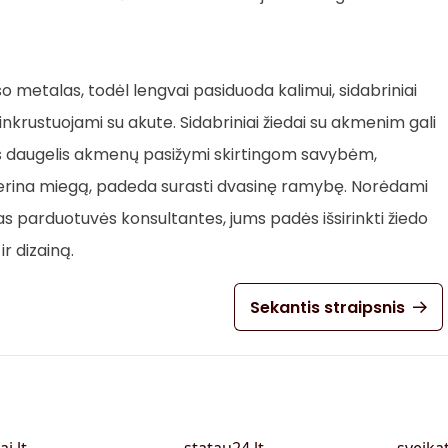
 metalas, todėl lengvai pasiduoda kalimui, sidabriniai
 inkrustuojami su akute. Sidabriniai žiedai su akmenim gali
es daugelis akmenų pasižymi skirtingom savybėm,
gerina miegą, padeda surasti dvasinę ramybę. Norėdami
pas parduotuvės konsultantes, jums padės išsirinkti žiedo
r dizainą.
Sekantis straipsnis