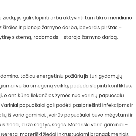
 žiedą, jis gali slopinti arba aktyvinti tam tikro meridiano
 širdies ir plonojo žarnyno darbą, bevardis pirštas –
lytinę sistemą, rodomasis – storojo žarnyno darbą,
 domina, tačiau energetiniu požiūriu jis turi gydomųjų
igiamai veikia smegenų veiklą, padeda slopinti konfliktus,
į, o ant kūno liekančios žymės nuo varinių papuošalų
riniai papuošalai gali padėti pasipriešinti infekcijoms ir
ių iš vario gaminiai, įvairūs papuošalai buvo mėgstami ir
ūs žiedai, diržo sagtys, sagės. Moteriški vario gaminiai –
. Neretai moteriški žiedai inkrustuojami brangakmeniais.