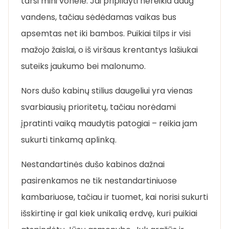
tarsi mini vonelė. Jai pripildyti nereikia daug
vandens, tačiau sėdėdamas vaikas bus
apsemtas net iki bambos. Puikiai tilps ir visi
mažojo žaislai, o iš viršaus krentantys lašiukai
suteiks jaukumo bei malonumo.
Nors dušo kabinų stilius daugeliui yra vienas
svarbiausių prioritetų, tačiau norėdami
įpratinti vaiką maudytis patogiai – reikia jam
sukurti tinkamą aplinką.
Nestandartinės dušo kabinos dažnai
pasirenkamos ne tik nestandartiniuose
kambariuose, tačiau ir tuomet, kai norisi sukurti
išskirtinę ir gal kiek unikalią erdvę, kuri puikiai