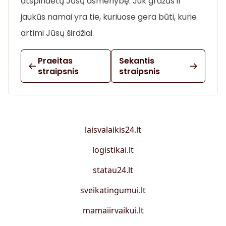
atspindėtų Jūsų asmenybę. Juk gražūs ir
jaukūs namai yra tie, kuriuose gera būti, kurie
artimi Jūsų širdžiai.
Praeitas
Sekantis
straipsnis
straipsnis
laisvalaikis24.lt
logistikai.lt
statau24.lt
sveikatingumui.lt
mamaiirvaikui.lt