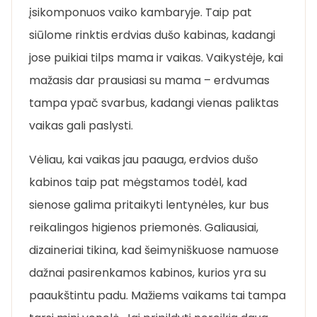
įsikomponuos vaiko kambaryje. Taip pat
siūlome rinktis erdvias dušo kabinas, kadangi
jose puikiai tilps mama ir vaikas. Vaikystėje, kai
mažasis dar prausiasi su mama – erdvumas
tampa ypač svarbus, kadangi vienas paliktas
vaikas gali paslysti.
Vėliau, kai vaikas jau paauga, erdvios dušo
kabinos taip pat mėgstamos todėl, kad
sienose galima pritaikyti lentynėles, kur bus
reikalingos higienos priemonės. Galiausiai,
dizaineriai tikina, kad šeimyniškuose namuose
dažnai pasirenkamos kabinos, kurios yra su
paaukštintu padu. Mažiems vaikams tai tampa