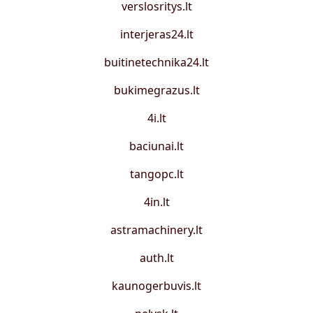
verslosritys.lt
interjeras24.lt
buitinetechnika24.lt
bukimegrazus.lt
4i.lt
baciunai.lt
tangopc.lt
4in.lt
astramachinery.lt
auth.lt
kaunogerbuvis.lt