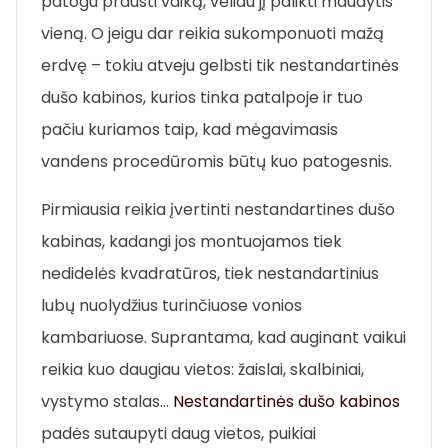
patogu prausti vaiką, vėliau jį palikti maudytis
vieną. O jeigu dar reikia sukomponuoti mažą
erdvę – tokiu atveju gelbsti tik nestandartinės
dušo kabinos, kurios tinka patalpoje ir tuo
pačiu kuriamos taip, kad mėgavimasis
vandens procedūromis būtų kuo patogesnis.
Pirmiausia reikia įvertinti nestandartines dušo
kabinas, kadangi jos montuojamos tiek
nedidelės kvadratūros, tiek nestandartinius
lubų nuolydžius turinčiuose vonios
kambariuose. Suprantama, kad auginant vaikui
reikia kuo daugiau vietos: žaislai, skalbiniai,
vystymo stalas…
Nestandartinės dušo kabinos
padės sutaupyti daug vietos, puikiai