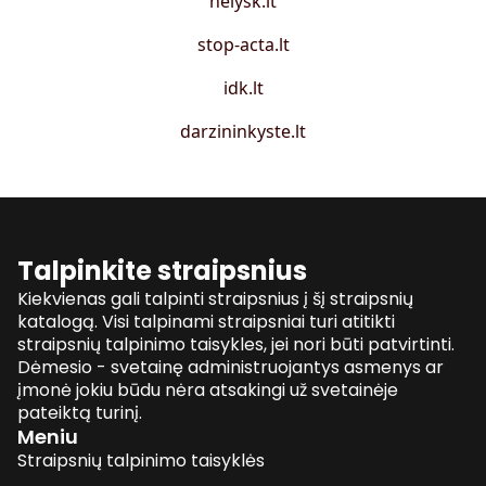
nelysk.lt
stop-acta.lt
idk.lt
darzininkyste.lt
Talpinkite straipsnius
Kiekvienas gali talpinti straipsnius į šį straipsnių
katalogą. Visi talpinami straipsniai turi atitikti
straipsnių talpinimo taisykles, jei nori būti patvirtinti.
Dėmesio - svetainę administruojantys asmenys ar
įmonė jokiu būdu nėra atsakingi už svetainėje
pateiktą turinį.
Meniu
Straipsnių talpinimo taisyklės