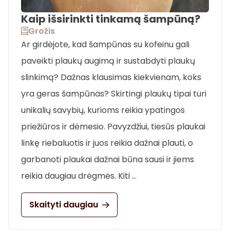
Kaip išsirinkti tinkamą šampūną?
Grožis
Ar girdėjote, kad šampūnas su kofeinu gali
paveikti plaukų augimą ir sustabdyti plaukų
slinkimą? Dažnas klausimas kiekvienam, koks
yra geras šampūnas? Skirtingi plaukų tipai turi
unikalių savybių, kurioms reikia ypatingos
priežiūros ir dėmesio. Pavyzdžiui, tiesūs plaukai
linkę riebaluotis ir juos reikia dažnai plauti, o
garbanoti plaukai dažnai būna sausi ir jiems
reikia daugiau drėgmės. Kiti …
Skaityti daugiau