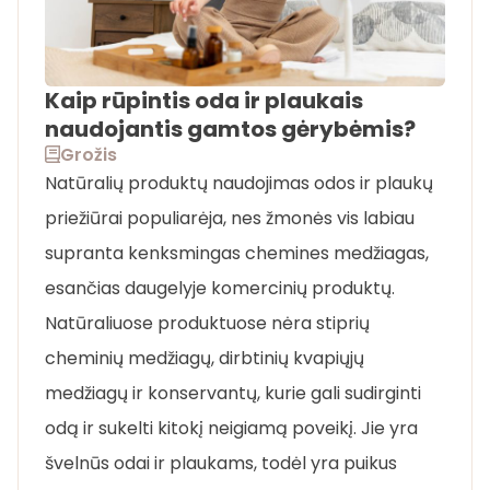
Kaip rūpintis oda ir plaukais
naudojantis gamtos gėrybėmis?
Grožis
Natūralių produktų naudojimas odos ir plaukų
priežiūrai populiarėja, nes žmonės vis labiau
supranta kenksmingas chemines medžiagas,
esančias daugelyje komercinių produktų.
Natūraliuose produktuose nėra stiprių
cheminių medžiagų, dirbtinių kvapiųjų
medžiagų ir konservantų, kurie gali sudirginti
odą ir sukelti kitokį neigiamą poveikį. Jie yra
švelnūs odai ir plaukams, todėl yra puikus