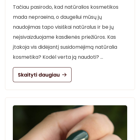
Tačiau pasirodo, kad natūralios kosmetikos
mada nepraeina, o daugeliui mūsų jų
naudojimas tapo visiškai natūralus ir be jų
neįsivaizduojame kasdienės priežiūros. Kas
įtakoja vis didėjantį susidomėjimą natūralia
kosmetika? Kodėl verta ją naudoti? …
Skaityti daugiau