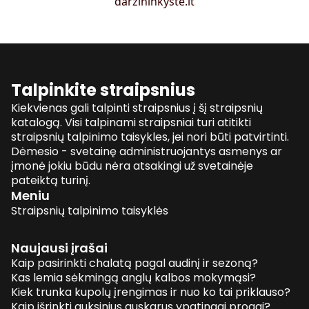
darzininkyste.lt
Talpinkite straipsnius
Kiekvienas gali talpinti straipsnius į šį straipsnių
katalogą. Visi talpinami straipsniai turi atitikti
straipsnių talpinimo taisykles, jei nori būti patvirtinti.
Dėmesio - svetainę administruojantys asmenys ar
įmonė jokiu būdu nėra atsakingi už svetainėje
pateiktą turinį.
Meniu
Straipsnių talpinimo taisyklės
Naujausi įrašai
Kaip pasirinkti chalatą pagal audinį ir sezoną?
Kas lemia sėkmingą anglų kalbos mokymąsi?
Kiek trunka kupolų įrengimas ir nuo ko tai priklauso?
Kaip išrinkti auksinius auskarus ypatingai progai?