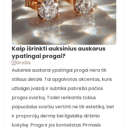
Kaip išrinkti auksinius auskarus
ypatingai progai?
Grožis
Auksiniai auskarai ypatingai progai nėra tik
stiliaus detalė. Tai apgalvotas akcentas, kuris
užbaigia įvaizdį ir subtiliai pabrėžia pačios
progos svarbą. Todėl renkantis tokius
papuošalus svarbu vertinti ne tik estetiką, bet
ir proporcijų dermę bei ilgalaikę dirbinio
kokybę. Proga ir jos kontekstas Pirmasis