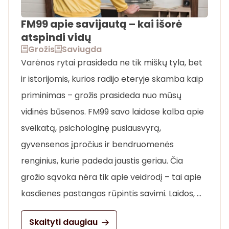
FM99 apie savijautą – kai išorė
atspindi vidų
Grožis
Saviugda
Varėnos rytai prasideda ne tik miškų tyla, bet
ir istorijomis, kurios radijo eteryje skamba kaip
priminimas – grožis prasideda nuo mūsų
vidinės būsenos. FM99 savo laidose kalba apie
sveikatą, psichologinę pusiausvyrą,
gyvensenos įpročius ir bendruomenės
renginius, kurie padeda jaustis geriau. Čia
grožio sąvoka nėra tik apie veidrodį – tai apie
kasdienes pastangas rūpintis savimi. Laidos, …
Skaityti daugiau