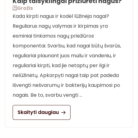
Kaip taisyklingai prižiūrėti nagus?
Grožis
Kada kirpti nagus ir kodėl lūžinėja nagai?
Reguliarus nagų valymas ir kirpimas yra
esminiai tinkamos nagų priežiūros
komponentai. Svarbu, kad nagai būtų švarūs,
reguliariai plaunant juos muilu ir vandeniu, ir
reguliariai kirpti, kad jie netaptų per ilgi ir
nelūžinėtų. Apkarpyti nagai taip pat padeda
išvengti nešvarumų ir bakterijų kaupimosi po
nagais. Be to, svarbu vengti …
Skaityti daugiau