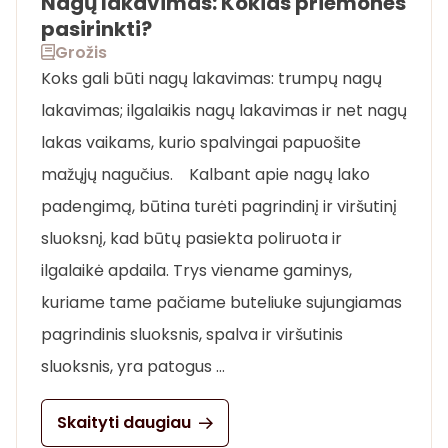
Nagų lakavimas: Kokias priemones
pasirinkti?
Grožis
Koks gali būti nagų lakavimas: trumpų nagų
lakavimas; ilgalaikis nagų lakavimas ir net nagų
lakas vaikams, kurio spalvingai papuošite
mažųjų nagučius. Kalbant apie nagų lako
padengimą, būtina turėti pagrindinį ir viršutinį
sluoksnį, kad būtų pasiekta poliruota ir
ilgalaikė apdaila. Trys viename gaminys,
kuriame tame pačiame buteliuke sujungiamas
pagrindinis sluoksnis, spalva ir viršutinis
sluoksnis, yra patogus …
Skaityti daugiau