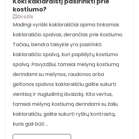
Koki kaklaraištį pasirinkti prie
kostiumo?
Grožis
Madingi vyriški kaklaraiščiai apima tinkamas
kaklaraiščio spalvas, derančias prie kostiumo.
Tačiau, bendra taisyklė yra pasirinkti
kaklaraiščio spalvą, kuri papildytų kostiumo
spalvą. Pavyzdžiui, tamsiai mėlyną kostiumą
derindami su mėlynos, raudonos arba
geltonos spalvos kaklaraiščiu galite sukurti
vientisą ir nugludintą išvaizdą. Kita vertus,
tamsiai mėlyną kostiumą derindami su žaliu
kaklaraiščiu, galite sukurti ryškų kontrastą,
kuris gali būti …