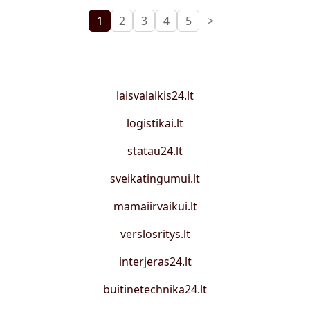
1
2
3
4
5
>
laisvalaikis24.lt
logistikai.lt
statau24.lt
sveikatingumui.lt
mamaiirvaikui.lt
verslosritys.lt
interjeras24.lt
buitinetechnika24.lt