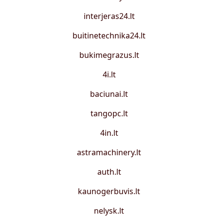
interjeras24.lt
buitinetechnika24.lt
bukimegrazus.lt
4i.lt
baciunai.lt
tangopc.lt
4in.lt
astramachinery.lt
auth.lt
kaunogerbuvis.lt
nelysk.lt