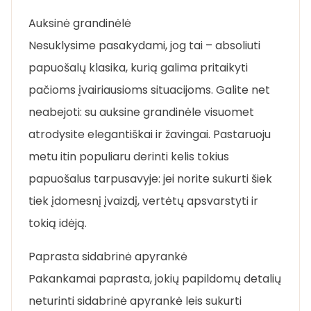
Auksinė grandinėlė
Nesuklysime pasakydami, jog tai – absoliuti
papuošalų klasika, kurią galima pritaikyti
pačioms įvairiausioms situacijoms. Galite net
neabejoti: su auksine grandinėle visuomet
atrodysite elegantiškai ir žavingai. Pastaruoju
metu itin populiaru derinti kelis tokius
papuošalus tarpusavyje: jei norite sukurti šiek
tiek įdomesnį įvaizdį, vertėtų apsvarstyti ir
tokią idėją.
Paprasta sidabrinė apyrankė
Pakankamai paprasta, jokių papildomų detalių
neturinti sidabrinė apyrankė leis sukurti