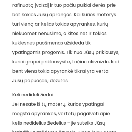
rafinuotą įvaizdį ir tuo pačiu puikiai derės prie
bet kokios Jūsų aprangos. Kai kurios moterys
turi vieną ar kelias tokias apyrankes, kurių
niekuomet nenusiima, o kitos net ir tokias
kuklesnes puošmenas užsideda tik
ypatingomis progomis. Tik nuo Jūsų priklausys,
kuriai grupei priklausysite, tačiau akivaizdu, kad
bent viena tokia apyrankė tikrai yra verta
Jūsų papuošalų dėžutės.
Keli nedideli žiedai
Jei nesate iš tų moterų, kurios ypatingai
mėgsta apyrankes, vertėtų pagalvoti apie
kelis nedidelius žiedelius – jie suteiks Jūsų