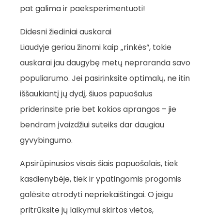
pat galima ir paeksperimentuoti!
Didesni žiediniai auskarai
Liaudyje geriau žinomi kaip „rinkės“, tokie
auskarai jau daugybę metų nepraranda savo
populiarumo. Jei pasirinksite optimalų, ne itin
iššaukiantį jų dydį, šiuos papuošalus
priderinsite prie bet kokios aprangos – jie
bendram įvaizdžiui suteiks dar daugiau
gyvybingumo.
Apsirūpinusios visais šiais papuošalais, tiek
kasdienybėje, tiek ir ypatingomis progomis
galėsite atrodyti nepriekaištingai. O jeigu
pritrūksite jų laikymui skirtos vietos,