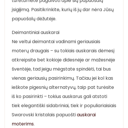
turėtumėte pagalvoti apie šių papuošalų
įsigijimą. Pasitikrinkite, kurių iš jų dar nėra Jūsų
papuošalų dėžutėje.
Deimantiniai auskarai
Ne veltui deimantai vadinami geriausiais
moterų draugais – su tokiais auskarais dėmesį
atkreipsite bet kokioje didesnėje ar mažesnėje
šventėje, tad jeigu mėgstate spindėti, tai bus
vienas geriausių pasirinkimų. Tačiau jei kol kas
ieškote pigesnių alternatyvų, taip pat turėsite
iš ko pasirinkti – tokius auskarus gali atstoti
tiek elegantiški sidabriniai, tiek ir populiariaisiais
Swarovski kristalais papuošti
auskarai
moterims
.