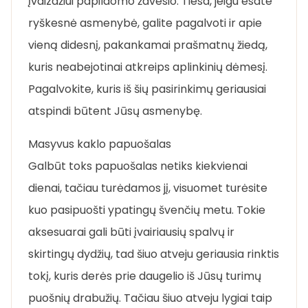
įvaizdžiui papildomo žavesio. Tiesa, jeigu esate
ryškesnė asmenybė, galite pagalvoti ir apie
vieną didesnį, pakankamai prašmatnų žiedą,
kuris neabejotinai atkreips aplinkinių dėmesį.
Pagalvokite, kuris iš šių pasirinkimų geriausiai
atspindi būtent Jūsų asmenybę.
Masyvus kaklo papuošalas
Galbūt toks papuošalas netiks kiekvienai
dienai, tačiau turėdamos jį, visuomet turėsite
kuo pasipuošti ypatingų švenčių metu. Tokie
aksesuarai gali būti įvairiausių spalvų ir
skirtingų dydžių, tad šiuo atveju geriausia rinktis
tokį, kuris derės prie daugelio iš Jūsų turimų
puošnių drabužių. Tačiau šiuo atveju lygiai taip