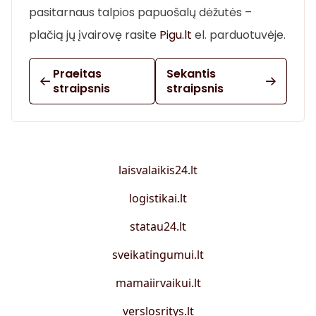
pasitarnaus talpios papuošalų dėžutės –
plačią jų įvairovę rasite
Pigu.lt
el. parduotuvėje.
Praeitas
Sekantis
straipsnis
straipsnis
laisvalaikis24.lt
logistikai.lt
statau24.lt
sveikatingumui.lt
mamaiirvaikui.lt
verslosritys.lt