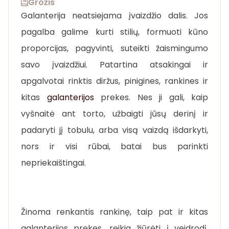
Grožis
Galanterija neatsiejama įvaizdžio dalis. Jos
pagalba galime kurti stilių, formuoti kūno
proporcijas, pagyvinti, suteikti žaismingumo
savo įvaizdžiui. Patartina atsakingai ir
apgalvotai rinktis diržus, pinigines, rankines ir
kitas
galanterijos
prekes. Nes ji gali, kaip
vyšnaitė ant torto, užbaigti jūsų derinį ir
padaryti jį tobulu, arba visą vaizdą išdarkyti,
nors ir visi rūbai, batai bus parinkti
nepriekaištingai.
Žinoma renkantis rankinę, taip pat ir kitas
galanterijos prekes, reikia žiūrėti į veidrodį,