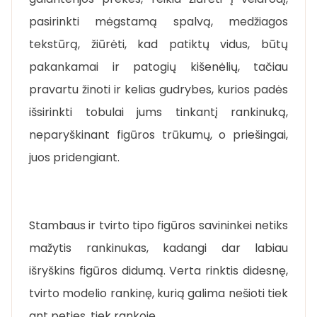
pasirinkti mėgstamą spalvą, medžiagos
tekstūrą, žiūrėti, kad patiktų vidus, būtų
pakankamai ir patogių kišenėlių, tačiau
pravartu žinoti ir kelias gudrybes, kurios padės
išsirinkti tobulai jums tinkantį rankinuką,
neparyškinant figūros trūkumų, o priešingai,
juos pridengiant.
Stambaus ir tvirto tipo figūros savininkei netiks
mažytis rankinukas, kadangi dar labiau
išryškins figūros didumą. Verta rinktis didesnę,
tvirto modelio rankinę, kurią galima nešioti tiek
ant peties, tiek rankoje.