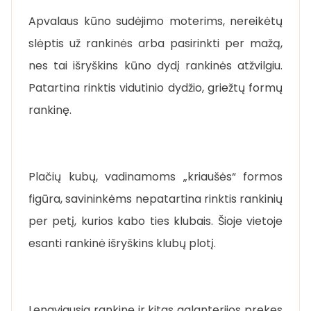
Apvalaus kūno sudėjimo moterims, nereikėtų
slėptis už rankinės arba pasirinkti per mažą,
nes tai išryškins kūno dydį rankinės atžvilgiu.
Patartina rinktis vidutinio dydžio, griežtų formų
rankinę.
Plačių kubų, vadinamoms „kriaušės“ formos
figūra, savininkėms nepatartina rinktis rankinių
per petį, kurios kabo ties klubais. Šioje vietoje
esanti rankinė išryškins klubų plotį.
Lengviausia rankinę ir kitas galanterijos prekes