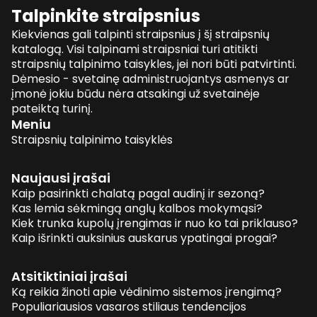
Talpinkite straipsnius
Kiekvienas gali talpinti straipsnius į šį straipsnių
katalogą. Visi talpinami straipsniai turi atitikti
straipsnių talpinimo taisykles, jei nori būti patvirtinti.
Dėmesio - svetainę administruojantys asmenys ar
įmonė jokiu būdu nėra atsakingi už svetainėje
pateiktą turinį.
Meniu
Straipsnių talpinimo taisyklės
Naujausi įrašai
Kaip pasirinkti chalatą pagal audinį ir sezoną?
Kas lemia sėkmingą anglų kalbos mokymąsi?
Kiek trunka kupolų įrengimas ir nuo ko tai priklauso?
Kaip išrinkti auksinius auskarus ypatingai progai?
Atsitiktiniai įrašai
Ką reikia žinoti apie vėdinimo sistemos įrengimą?
Populiariausios vasaros stiliaus tendencijos