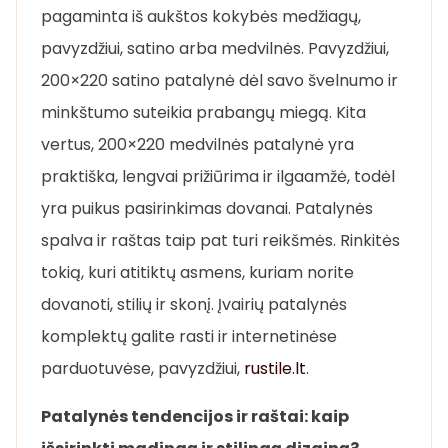
pagaminta iš aukštos kokybės medžiagų,
pavyzdžiui, satino arba medvilnės. Pavyzdžiui,
200×220 satino patalynė dėl savo švelnumo ir
minkštumo suteikia prabangų miegą. Kita
vertus, 200×220 medvilnės patalynė yra
praktiška, lengvai prižiūrima ir ilgaamžė, todėl
yra puikus pasirinkimas dovanai. Patalynės
spalva ir raštas taip pat turi reikšmės. Rinkitės
tokią, kuri atitiktų asmens, kuriam norite
dovanoti, stilių ir skonį. Įvairių patalynės
komplektų galite rasti ir internetinėse
parduotuvėse, pavyzdžiui,
rustile.lt
.
Patalynės tendencijos ir raštai: kaip