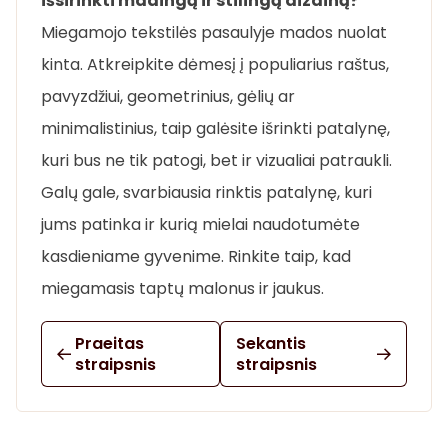
išsirinkti madingą ir stilingą dizainą?
Miegamojo tekstilės pasaulyje mados nuolat
kinta. Atkreipkite dėmesį į populiarius raštus,
pavyzdžiui, geometrinius, gėlių ar
minimalistinius, taip galėsite išrinkti patalynę,
kuri bus ne tik patogi, bet ir vizualiai patraukli.
Galų gale, svarbiausia rinktis patalynę, kuri
jums patinka ir kurią mielai naudotumėte
kasdieniame gyvenime. Rinkite taip, kad
miegamasis taptų malonus ir jaukus.
Praeitas
Sekantis
straipsnis
straipsnis