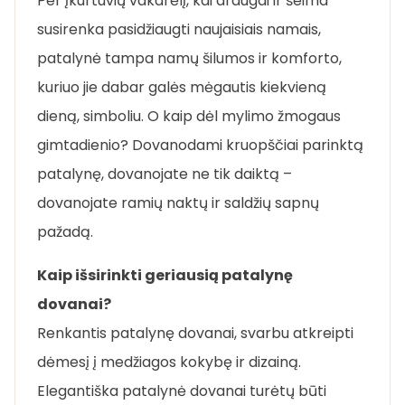
Per įkurtuvių vakarėlį, kai draugai ir šeima
susirenka pasidžiaugti naujaisiais namais,
patalynė tampa namų šilumos ir komforto,
kuriuo jie dabar galės mėgautis kiekvieną
dieną, simboliu. O kaip dėl mylimo žmogaus
gimtadienio? Dovanodami kruopščiai parinktą
patalynę, dovanojate ne tik daiktą –
dovanojate ramių naktų ir saldžių sapnų
pažadą.
Kaip išsirinkti geriausią patalynę
dovanai?
Renkantis patalynę dovanai, svarbu atkreipti
dėmesį į medžiagos kokybę ir dizainą.
Elegantiška patalynė dovanai turėtų būti