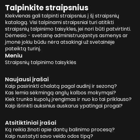
Talpinkite straipsnius
Kiekvienas gali talpinti straipsnius į šį straipsnių
katalogą. Visi talpinami straipsniai turi atitikti
straipsnių talpinimo taisykles, jei nori būti patvirtinti.
Dėmesio - svetainę administruojantys asmenys ar
įmonė jokiu būdu nėra atsakingi už svetainėje
pateiktą turinį.
Meniu
Straipsnių talpinimo taisyklės
Naujausi įrašai
Kaip pasirinkti chalatą pagal audinį ir sezoną?
Kas lemia sėkmingą anglų kalbos mokymąsi?
Kiek trunka kupolų įrengimas ir nuo ko tai priklauso?
Kaip išrinkti auksinius auskarus ypatingai progai?
Atsitiktiniai įrašai
Ką reikia žinoti apie dantų balinimo procesą?
Kaip nustatyti savo veido odos tipą?