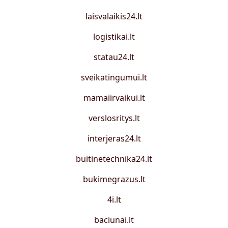
laisvalaikis24.lt
logistikai.lt
statau24.lt
sveikatingumui.lt
mamaiirvaikui.lt
verslosritys.lt
interjeras24.lt
buitinetechnika24.lt
bukimegrazus.lt
4i.lt
baciunai.lt