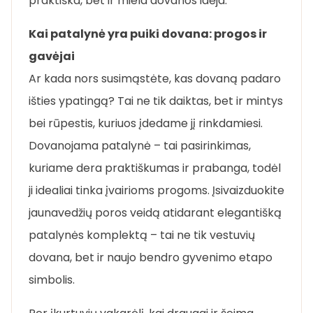
praktiška, bet ir miela dovanos idėja.
Kai patalynė yra puiki dovana: progos ir
gavėjai
Ar kada nors susimąstėte, kas dovaną padaro
išties ypatingą? Tai ne tik daiktas, bet ir mintys
bei rūpestis, kuriuos įdedame jį rinkdamiesi.
Dovanojama patalynė – tai pasirinkimas,
kuriame dera praktiškumas ir prabanga, todėl
ji idealiai tinka įvairioms progoms. Įsivaizduokite
jaunavedžių poros veidą atidarant elegantišką
patalynės komplektą – tai ne tik vestuvių
dovana, bet ir naujo bendro gyvenimo etapo
simbolis.