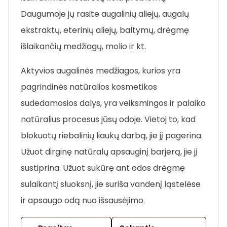
Daugumoje jų rasite augalinių aliejų, augalų
ekstraktų, eterinių aliejų, baltymų, drėgmę
išlaikančių medžiagų, molio ir kt.
Aktyvios augalinės medžiagos, kurios yra
pagrindinės natūralios kosmetikos
sudedamosios dalys, yra veiksmingos ir palaiko
natūralius procesus jūsų odoje. Vietoj to, kad
blokuotų riebalinių liaukų darbą, jie jį pagerina.
Užuot dirginę natūralų apsauginį barjerą, jie jį
sustiprina. Užuot sukūrę ant odos drėgmę
sulaikantį sluoksnį, jie suriša vandenį ląstelėse
ir apsaugo odą nuo išsausėjimo.