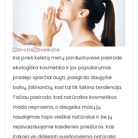
Grožis
Sveikata
Kai prieš keletą metų parduotuvėse pasirodė
ekologiška kosmetika ir jos populiarumas
pradėjo sparčiai augti, pasigirdo daugybė
balsų, įtikinančių, kad tai tik laikina tendencija.
Tačiau pasirodo, kad natūralios kosmetikos
mada nepraeina, o daugeliui mūsų jų
naudojimas tapo visiškai natūralus ir be jų
neįsivaizduojame kasdienės priežiūros. Kas
įtakoja vis didėjantį susidomėjimą natūralia