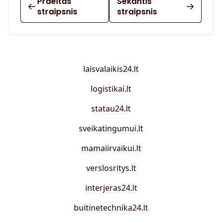
Praeitas
Sekantis
straipsnis
straipsnis
laisvalaikis24.lt
logistikai.lt
statau24.lt
sveikatingumui.lt
mamaiirvaikui.lt
verslosritys.lt
interjeras24.lt
buitinetechnika24.lt