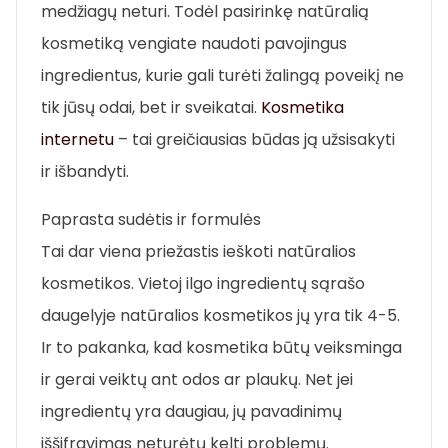
medžiagų neturi. Todėl pasirinkę natūralią
kosmetiką vengiate naudoti pavojingus
ingredientus, kurie gali turėti žalingą poveikį ne
tik jūsų odai, bet ir sveikatai.
Kosmetika
internetu
– tai greičiausias būdas ją užsisakyti
ir išbandyti.
Paprasta sudėtis ir formulės
Tai dar viena priežastis ieškoti natūralios
kosmetikos. Vietoj ilgo ingredientų sąrašo
daugelyje natūralios kosmetikos jų yra tik 4-5.
Ir to pakanka, kad kosmetika būtų veiksminga
ir gerai veiktų ant odos ar plaukų. Net jei
ingredientų yra daugiau, jų pavadinimų
iššifravimas neturėtų kelti problemų.