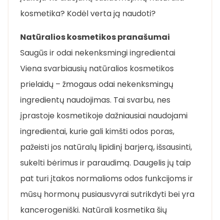
kosmetika? Kodėl verta ją naudoti?
Natūralios kosmetikos pranašumai
Saugūs ir odai nekenksmingi ingredientai
Viena svarbiausių natūralios kosmetikos
prielaidų – žmogaus odai nekenksmingų
ingredientų naudojimas. Tai svarbu, nes
įprastoje kosmetikoje dažniausiai naudojami
ingredientai, kurie gali kimšti odos poras,
pažeisti jos natūralų lipidinį barjerą, išsausinti,
sukelti bėrimus ir paraudimą. Daugelis jų taip
pat turi įtakos normalioms odos funkcijoms ir
mūsų hormonų pusiausvyrai sutrikdyti bei yra
kancerogeniški. Natūrali kosmetika šių