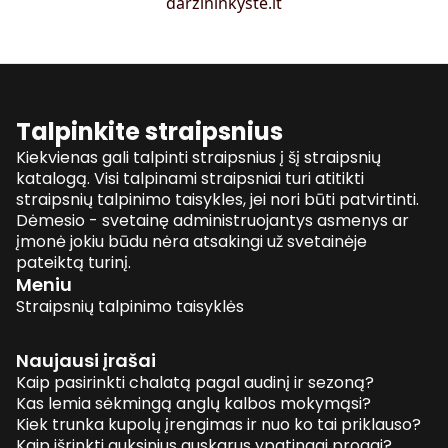
darzininkyste.lt
Talpinkite straipsnius
Kiekvienas gali talpinti straipsnius į šį straipsnių
katalogą. Visi talpinami straipsniai turi atitikti
straipsnių talpinimo taisykles, jei nori būti patvirtinti.
Dėmesio - svetainę administruojantys asmenys ar
įmonė jokiu būdu nėra atsakingi už svetainėje
pateiktą turinį.
Meniu
Straipsnių talpinimo taisyklės
Naujausi įrašai
Kaip pasirinkti chalatą pagal audinį ir sezoną?
Kas lemia sėkmingą anglų kalbos mokymąsi?
Kiek trunka kupolų įrengimas ir nuo ko tai priklauso?
Kaip išrinkti auksinius auskarus ypatingai progai?