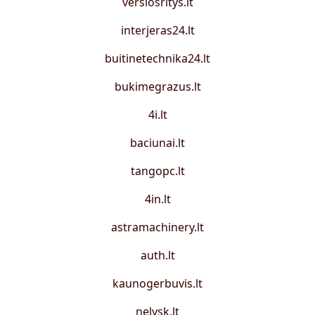
verslosritys.lt
interjeras24.lt
buitinetechnika24.lt
bukimegrazus.lt
4i.lt
baciunai.lt
tangopc.lt
4in.lt
astramachinery.lt
auth.lt
kaunogerbuvis.lt
nelysk.lt