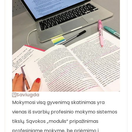
Saviugda
Mokymosi visą gyvenimą skatinimas yra
vienas iš svarbių profesinio mokymo sistemos
tikslų. Sąvokos „modulis“ pripažinimas
profesiniame mokyme, be priėmimo į