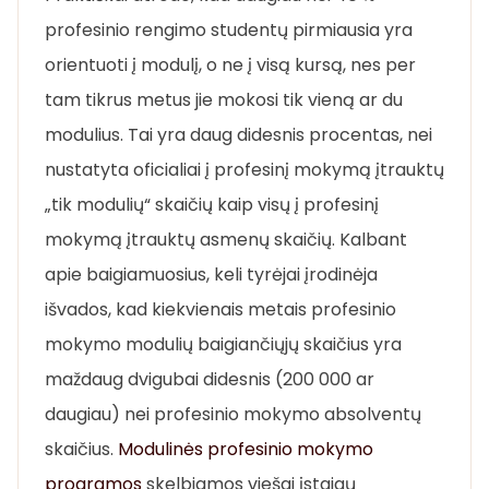
profesinio rengimo studentų pirmiausia yra
orientuoti į modulį, o ne į visą kursą, nes per
tam tikrus metus jie mokosi tik vieną ar du
modulius. Tai yra daug didesnis procentas, nei
nustatyta oficialiai į profesinį mokymą įtrauktų
„tik modulių“ skaičių kaip visų į profesinį
mokymą įtrauktų asmenų skaičių. Kalbant
apie baigiamuosius, keli tyrėjai įrodinėja
išvados, kad kiekvienais metais profesinio
mokymo modulių baigiančiųjų skaičius yra
maždaug dvigubai didesnis (200 000 ar
daugiau) nei profesinio mokymo absolventų
skaičius.
Modulinės profesinio mokymo
programos
skelbiamos viešai įstaigų