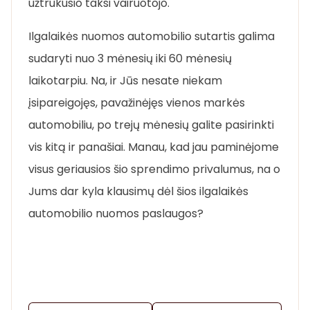
užtrukusio taksi vairuotojo.
Ilgalaikės nuomos automobilio sutartis galima
sudaryti nuo 3 mėnesių iki 60 mėnesių
laikotarpiu. Na, ir Jūs nesate niekam
įsipareigojęs, pavažinėjęs vienos markės
automobiliu, po trejų mėnesių galite pasirinkti
vis kitą ir panašiai. Manau, kad jau paminėjome
visus geriausios šio sprendimo privalumus, na o
Jums dar kyla klausimų dėl šios ilgalaikės
automobilio nuomos paslaugos?