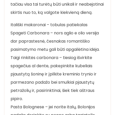
tačiau visa tai turėtų būti unikali ir neabejotinai
skirtis nuo to, ką valgote kiekvieną dieną.
Itališki makaronai – tobulas patiekalas
Spageti Carbonara – nors aglio e olio versija
dar paprastesnė, česnakas romantiško
pasimatymo metu gali būti apgailėtina idėja.
Taigi rinkitės carbonara – tiesiog išvirkite
spagečius al dente, pakepinkite kubeliais
pjaustytą šoninę ir įpilkite kreminio trynio ir
parmezano padažo bei smulkiai pjaustytų
petražolių ir, pasirinktinai, šiek tiek aštraus
pipiro.
Pasta Bolognese – jei norite italų, Bolonijos