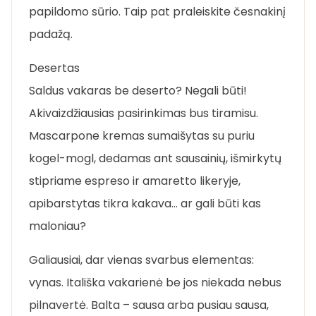
papildomo sūrio. Taip pat praleiskite česnakinį
padažą.
Desertas
Saldus vakaras be deserto? Negali būti!
Akivaizdžiausias pasirinkimas bus tiramisu.
Mascarpone kremas sumaišytas su puriu
kogel-mogl, dedamas ant sausainių, išmirkytų
stipriame espreso ir amaretto likeryje,
apibarstytas tikra kakava… ar gali būti kas
maloniau?
Galiausiai, dar vienas svarbus elementas:
vynas. Itališka vakarienė be jos niekada nebus
pilnavertė. Balta – sausa arba pusiau sausa,