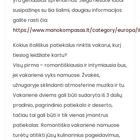
yra geriausias sprendimas. Jeigu nesate labai
susipažinęs su šia šalimi, daugiau informacijos
galite rasti čia:
https://www.manokompasas.lt/category/europa/ita
Kokius itališkus patiekalus rinktis vakarui, kurį
tiesiog leidžiate kartu?
Visų pirma – romantiškiausia ir intymiausia bus,
jei vakarienė vyks namuose. Žvakės,
užnugaryje sklindanti atmosferinė muzika ir tu.
Vakarienė dviems gali būti sudaryta iš 3 dalių:
pradinio, pagrindinio patiekalo ir deserto,
tačiau tai gali būti ir tik vienas įmantrus
patiekalas. Romantiška vakarienė namuose
turėtų atitikti jūsų kulinarinius pageidavimus,