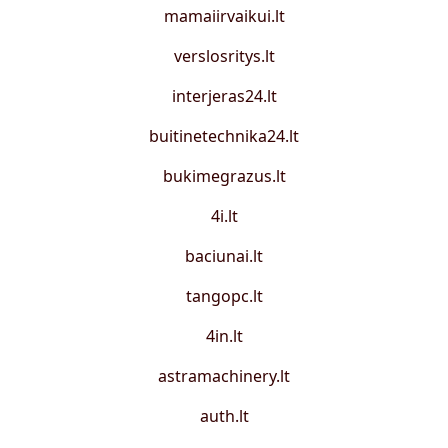
mamaiirvaikui.lt
verslosritys.lt
interjeras24.lt
buitinetechnika24.lt
bukimegrazus.lt
4i.lt
baciunai.lt
tangopc.lt
4in.lt
astramachinery.lt
auth.lt