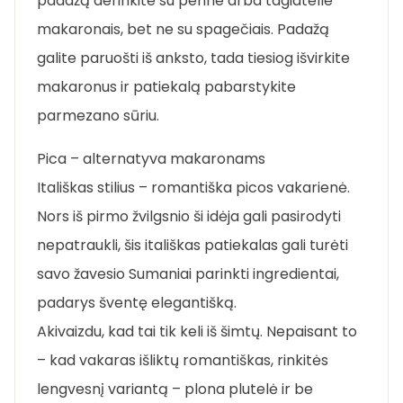
padažą derinkite su penne arba tagiatelle
makaronais, bet ne su spagečiais. Padažą
galite paruošti iš anksto, tada tiesiog išvirkite
makaronus ir patiekalą pabarstykite
parmezano sūriu.
Pica – alternatyva makaronams
Itališkas stilius – romantiška picos vakarienė.
Nors iš pirmo žvilgsnio ši idėja gali pasirodyti
nepatraukli, šis itališkas patiekalas gali turėti
savo žavesio Sumaniai parinkti ingredientai,
padarys šventę elegantišką.
Akivaizdu, kad tai tik keli iš šimtų. Nepaisant to
– kad vakaras išliktų romantiškas, rinkitės
lengvesnį variantą – plona plutelė ir be