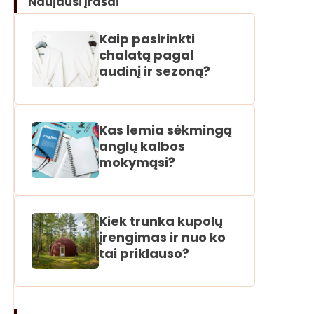
Naujausi įrašai
Kaip pasirinkti
chalatą pagal
audinį ir sezoną?
Kas lemia sėkmingą
anglų kalbos
mokymąsi?
Kiek trunka kupolų
įrengimas ir nuo ko
tai priklauso?