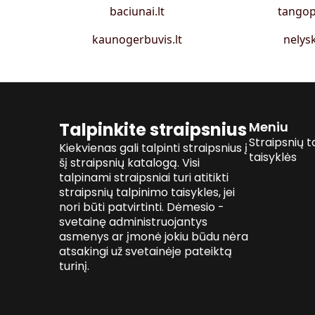
baciunai.lt
tangop
kaunogerbuvis.lt
nelysk
Talpinkite straipsnius
Meniu
Straipsnių t
Kiekvienas gali talpinti straipsnius į
taisyklės
šį straipsnių katalogą. Visi
talpinami straipsniai turi atitikti
straipsnių talpinimo taisykles, jei
nori būti patvirtinti. Dėmesio -
svetainę administruojantys
asmenys ar įmonė jokiu būdu nėra
atsakingi už svetainėje pateiktą
turinį.