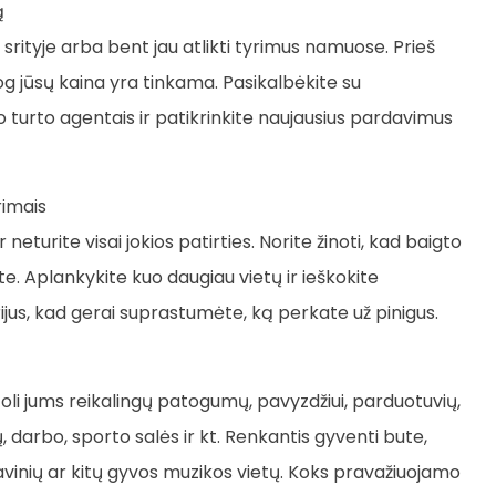
ą
je srityje arba bent jau atlikti tyrimus namuose. Prieš
 jog jūsų kaina yra tinkama. Pasikalbėkite su
o turto agentais ir patikrinkite naujausius pardavimus
rimais
eturite visai jokios patirties. Norite žinoti, kad baigto
e. Aplankykite kuo daugiau vietų ir ieškokite
erijus, kad gerai suprastumėte, ką perkate už pinigus.
etoli jums reikalingų patogumų, pavyzdžiui, parduotuvių,
, darbo, sporto salės ir kt. Renkantis gyventi bute,
avinių ar kitų gyvos muzikos vietų. Koks pravažiuojamo