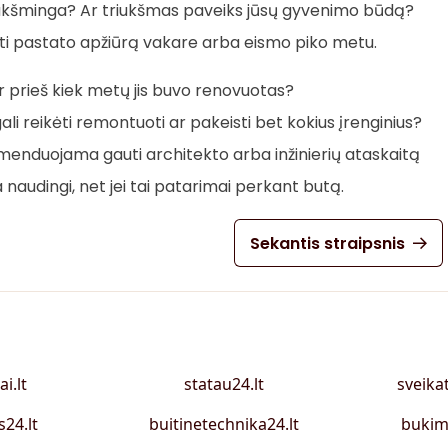
iukšminga? Ar triukšmas paveiks jūsų gyvenimo būdą?
gti pastato apžiūrą vakare arba eismo piko metu.
 prieš kiek metų jis buvo renovuotas?
ali reikėti remontuoti ar pakeisti bet kokius įrenginius?
omenduojama gauti architekto arba inžinierių ataskaitą
 naudingi, net jei tai patarimai perkant butą.
Sekantis straipsnis
ai.lt
statau24.lt
sveika
s24.lt
buitinetechnika24.lt
bukim