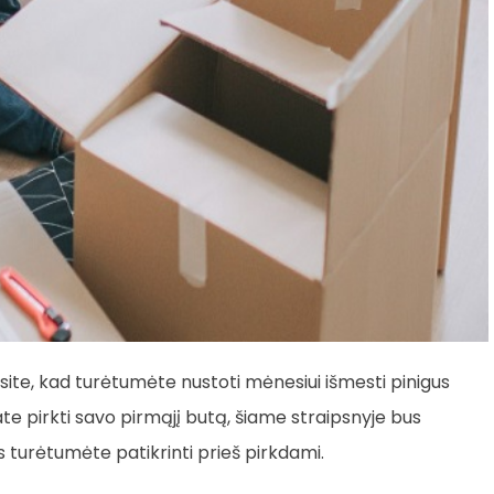
site, kad turėtumėte nustoti mėnesiui išmesti pinigus
ate pirkti savo pirmąjį butą, šiame straipsnyje bus
s turėtumėte patikrinti prieš pirkdami.