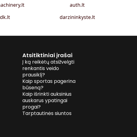
achinery.lt
auth.lt
idk.lt
darzininkyste.lt
Atsitiktiniai įrašai
Į ką reikėtų atsižvelgti
renkantis veido
prausiklį?
Kaip sportas pagerina
būseną?
Kaip išrinkti auksinius
auskarus ypatingai
progai?
Tarptautinės siuntos