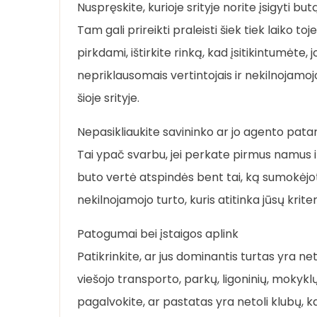
Nuspręskite, kurioje srityje norite įsigyti but
Tam gali prireikti praleisti šiek tiek laiko to
pirkdami, ištirkite rinką, kad įsitikintumėte,
nepriklausomais vertintojais ir nekilnojamoj
šioje srityje.
Nepasikliaukite savininko ar jo agento pata
Tai ypač svarbu, jei perkate pirmus namus ir n
buto vertė atspindės bent tai, ką sumokėjot
nekilnojamojo turto, kuris atitinka jūsų krit
Patogumai bei įstaigos aplink
Patikrinkite, ar jus dominantis turtas yra n
viešojo transporto, parkų, ligoninių, mokyklų
pagalvokite, ar pastatas yra netoli klubų, k