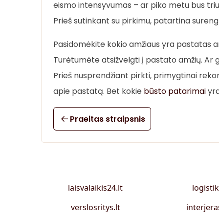
eismo intensyvumas – ar piko metu bus tr
Prieš sutinkant su pirkimu, patartina suren
Pasidomėkite kokio amžiaus yra pastatas ar
Turėtumėte atsižvelgti į pastato amžių. Ar g
Prieš nusprendžiant pirkti, primygtinai rek
apie pastatą. Bet kokie
būsto patarimai
yra
Praeitas straipsnis
laisvalaikis24.lt
logistik
verslosritys.lt
interjera