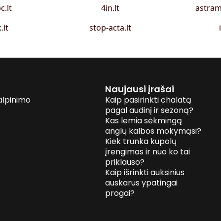
c.lt
4in.lt
astram
.lt
stop-acta.lt
Naujausi įrašai
alpinimo
Kaip pasirinkti chalatą
pagal audinį ir sezoną?
Kas lemia sėkmingą
anglų kalbos mokymąsi?
Kiek trunka kupolų
įrengimas ir nuo ko tai
priklauso?
Kaip išrinkti auksinius
auskarus ypatingai
progai?