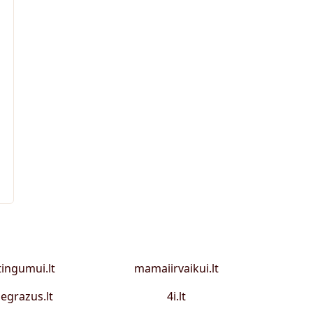
tingumui.lt
mamaiirvaikui.lt
egrazus.lt
4i.lt