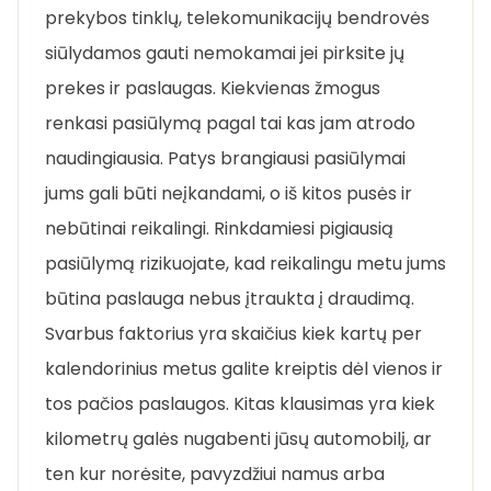
prekybos tinklų, telekomunikacijų bendrovės
siūlydamos gauti nemokamai jei pirksite jų
prekes ir paslaugas. Kiekvienas žmogus
renkasi pasiūlymą pagal tai kas jam atrodo
naudingiausia. Patys brangiausi pasiūlymai
jums gali būti neįkandami, o iš kitos pusės ir
nebūtinai reikalingi. Rinkdamiesi pigiausią
pasiūlymą rizikuojate, kad reikalingu metu jums
būtina paslauga nebus įtraukta į draudimą.
Svarbus faktorius yra skaičius kiek kartų per
kalendorinius metus galite kreiptis dėl vienos ir
tos pačios paslaugos. Kitas klausimas yra kiek
kilometrų galės nugabenti jūsų automobilį, ar
ten kur norėsite, pavyzdžiui namus arba