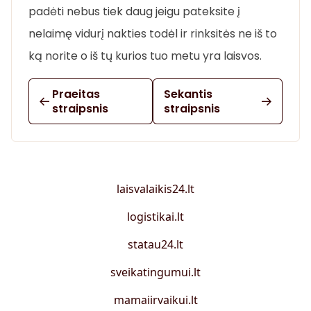
padėti nebus tiek daug jeigu pateksite į
nelaimę vidurį nakties todėl ir rinksitės ne iš to
ką norite o iš tų kurios tuo metu yra laisvos.
Praeitas
Sekantis
straipsnis
straipsnis
laisvalaikis24.lt
logistikai.lt
statau24.lt
sveikatingumui.lt
mamaiirvaikui.lt