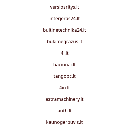
verslosritys.lt
interjeras24.lt
buitinetechnika24.lt
bukimegrazus.lt
4i.lt
baciunai.lt
tangopc.lt
4in.lt
astramachinery.lt
auth.lt
kaunogerbuvis.lt