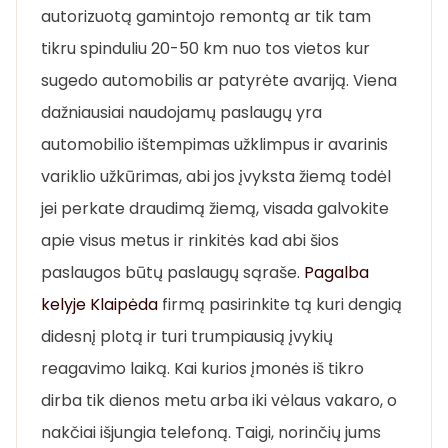
autorizuotą gamintojo remontą ar tik tam
tikru spinduliu 20-50 km nuo tos vietos kur
sugedo automobilis ar patyrėte avariją. Viena
dažniausiai naudojamų paslaugų yra
automobilio ištempimas užklimpus ir avarinis
variklio užkūrimas, abi jos įvyksta žiemą todėl
jei perkate draudimą žiemą, visada galvokite
apie visus metus ir rinkitės kad abi šios
paslaugos būtų paslaugų sąraše.
Pagalba
kelyje Klaipėda
firmą pasirinkite tą kuri dengią
didesnį plotą ir turi trumpiausią įvykių
reagavimo laiką. Kai kurios įmonės iš tikro
dirba tik dienos metu arba iki vėlaus vakaro, o
nakčiai išjungia telefoną. Taigi, norinčių jums