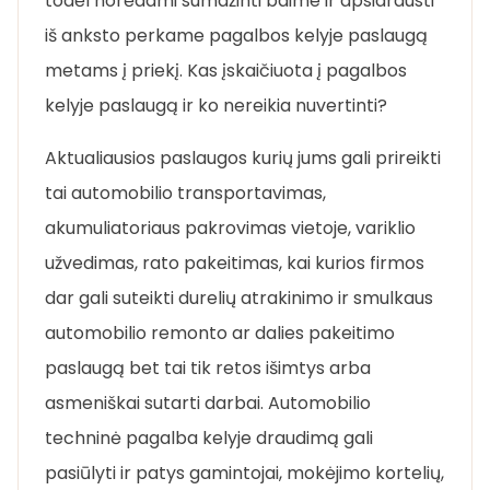
todėl norėdami sumažinti baime ir apsidrausti
iš anksto perkame pagalbos kelyje paslaugą
metams į priekį. Kas įskaičiuota į pagalbos
kelyje paslaugą ir ko nereikia nuvertinti?
Aktualiausios paslaugos kurių jums gali prireikti
tai automobilio transportavimas,
akumuliatoriaus pakrovimas vietoje, variklio
užvedimas, rato pakeitimas, kai kurios firmos
dar gali suteikti durelių atrakinimo ir smulkaus
automobilio remonto ar dalies pakeitimo
paslaugą bet tai tik retos išimtys arba
asmeniškai sutarti darbai. Automobilio
techninė pagalba kelyje draudimą gali
pasiūlyti ir patys gamintojai, mokėjimo kortelių,