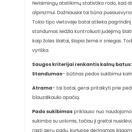
Nelaimingų atsitikimų statistika rodo, kad 
alpinizmui. Dažniausiai tai būna pusiausvyro
Tokio tipo vietovėje batai atlieka pagrindin
standumas leidžia kontroliuoti judėjimą šlait
kaip žolės šlaitai, šlapia žemė ir sniegas. Tod
vyriška.
Saugos kriterijai renkantis kalnų batus:
Standumas
– būtinas pėdos sukibimui kaln
Atrama
– tai batai, gerai pritaikyti prie pė
blauzdikaulio apačią.
Pado sukibimas
priklauso nuo naudojamos
sukimba su uolomis, tačiau ji greitai nusidėv
rasti gerų padų, kuriuose derinamas ilgaam