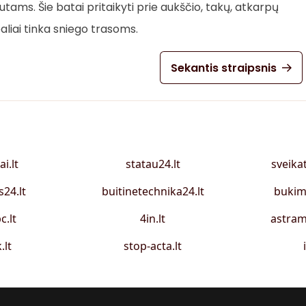
ams. Šie batai pritaikyti prie aukščio, takų, atkarpų
ealiai tinka sniego trasoms.
Sekantis straipsnis
ai.lt
statau24.lt
sveika
s24.lt
buitinetechnika24.lt
bukim
c.lt
4in.lt
astram
.lt
stop-acta.lt