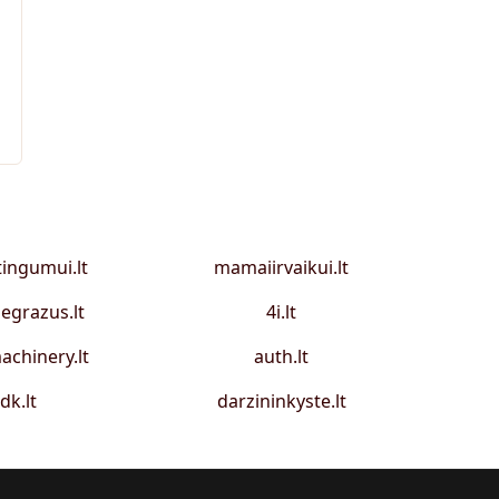
tingumui.lt
mamaiirvaikui.lt
egrazus.lt
4i.lt
achinery.lt
auth.lt
idk.lt
darzininkyste.lt