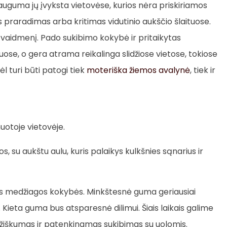
dauguma jų įvyksta vietovėse, kurios nėra priskiriamos
s praradimas arba kritimas vidutinio aukščio šlaituose.
į vaidmenį. Pado sukibimo kokybė ir pritaikytas
uose, o gera atrama reikalinga slidžiose vietose, tokiose
ėl turi būti patogi tiek
moteriška žiemos avalynė
, tiek ir
uotoje vietovėje.
dos, su aukštu aulu, kuris palaikys kulkšnies sąnarius ir
 medžiagos kokybės. Minkštesnė guma geriausiai
i. Kieta guma bus atsparesnė dilimui. Šiais laikais galime
žiškumas ir patenkinamas sukibimas su uolomis.