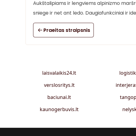
Aukštalipiams ir lengviems alpinizmo maršrut
sniege ir net ant ledo. Daugiafunkciniai ir id
Praeitas straipsnis
laisvalaikis24.lt
logistik
verslosritys.lt
interjera
baciunai.lt
tangop
kaunogerbuvis.lt
nelysk