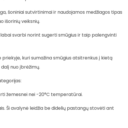
a, šoniniai sutvirtinimai ir naudojamos medžiagos tipas
 išorinių veiksnių.
 labai svarbi norint sugerti smūgius ir taip palengvinti
o priekyje, kuri sumažina smūgius atsitrenkus į kietą
 dalį nuo įbrėžimų.
ategorijas:
kirti žemesnei nei -20°C temperatūrai.
. Ši avalynė leidžia be didelių pastangų stovėti ant