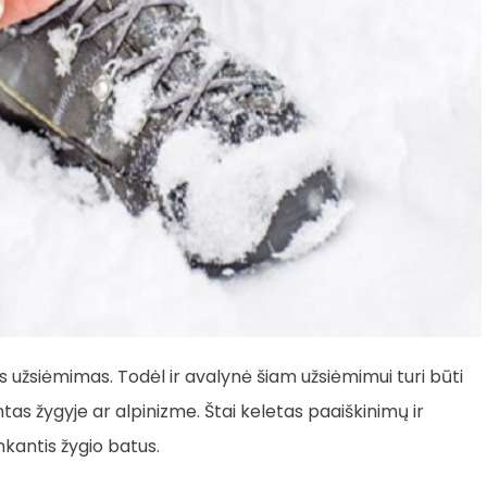
is užsiėmimas. Todėl ir avalynė šiam užsiėmimui turi būti
s žygyje ar alpinizme. Štai keletas paaiškinimų ir
kantis žygio batus.