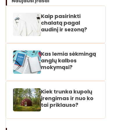
Naujausi įrašai
Kaip pasirinkti
chalatą pagal
audinį ir sezoną?
Kas lemia sėkmingą
anglų kalbos
mokymąsi?
Kiek trunka kupolų
įrengimas ir nuo ko
tai priklauso?