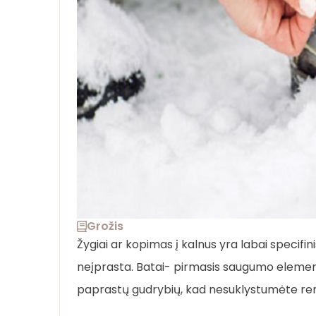
Grožis
Žygiai ar kopimas į kalnus yra labai specifin
neįprasta. Batai- pirmasis saugumo elementa
paprastų gudrybių, kad nesuklystumėte ren