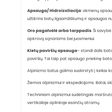
Apsauga/ Hidroizoliacija
: akmenų apsaug
užtikrins batų ilgaamžiškumą ir apsaugos nuo
Oro pagalvėlė arba tarppadis
. Ši savybė
apkrovą sąnariams bei juosmeniui.
Kietų paviršių apsauga
– standi dalis bat
paviršių. Tai taip pat apsaugo priekinę bato
Alpinizmo batus galima suskirstyti į kelias k
Žiemos alpinizmui ir ekspedicijoms. Batai, s
Techniniam alpinizmui sudėtingais maršrutais
vertikalioje aplinkoje esančių atramų.