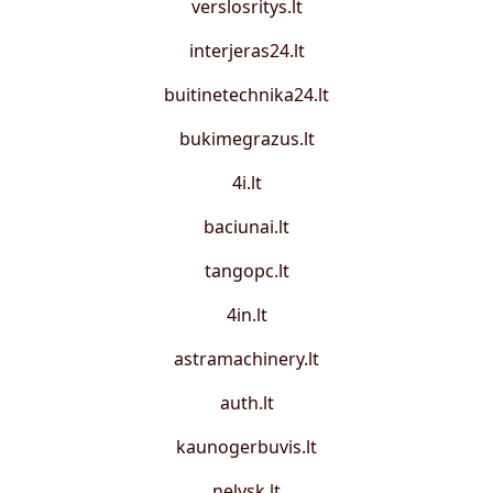
verslosritys.lt
interjeras24.lt
buitinetechnika24.lt
bukimegrazus.lt
4i.lt
baciunai.lt
tangopc.lt
4in.lt
astramachinery.lt
auth.lt
kaunogerbuvis.lt
nelysk.lt