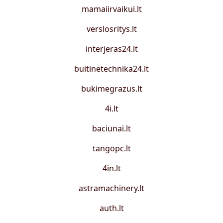
mamaiirvaikui.lt
verslosritys.lt
interjeras24.lt
buitinetechnika24.lt
bukimegrazus.lt
4i.lt
baciunai.lt
tangopc.lt
4in.lt
astramachinery.lt
auth.lt