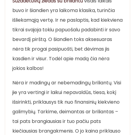
Sužadėtuvių žiedas su briliantu
visais laikais
buvo ir šiandien yra laikoma klasika, turinčia
išliekamąją vertę. Ir ne paslaptis, kad kiekviena
tikrai svajoja tokiu papuošalu padabinti ir savo
bevardį pirštą. O šiandien toks aksesuaras
nėra tik progai pasipuošti, bet dėvimas jis
kasdien ir visur. Todėl apie madą čia nėra
jokios kalbos!
Nėra ir madingų ar nebemadingų briliantų. Visi
jie yra vertingi ir laikui nepavaldūs, tiesa, kokį
išsirinkti, priklausys tik nuo finansinių kiekvieno
galimybių. Tarkime, deimantas ar briliantas –
tai pats brangiausias ir tuo pačiu pats
kiečiausias brangakmenis. O jo kaina priklauso