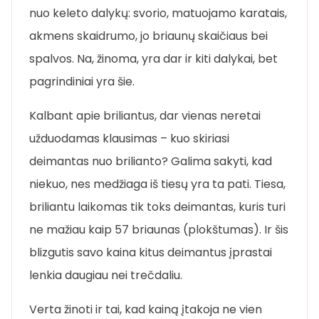
nuo keleto dalykų: svorio, matuojamo karatais,
akmens skaidrumo, jo briaunų skaičiaus bei
spalvos. Na, žinoma, yra dar ir kiti dalykai, bet
pagrindiniai yra šie.
Kalbant apie briliantus, dar vienas neretai
užduodamas klausimas – kuo skiriasi
deimantas nuo brilianto? Galima sakyti, kad
niekuo, nes medžiaga iš tiesų yra ta pati. Tiesa,
briliantu laikomas tik toks deimantas, kuris turi
ne mažiau kaip 57 briaunas (plokštumas). Ir šis
blizgutis savo kaina kitus deimantus įprastai
lenkia daugiau nei trečdaliu.
Verta žinoti ir tai, kad kainą įtakoja ne vien