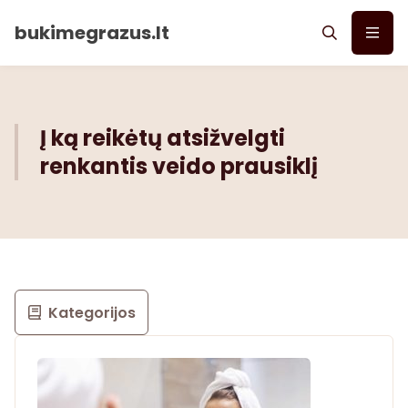
bukimegrazus.lt
Į ką reikėtų atsižvelgti
renkantis veido prausiklį
Kategorijos