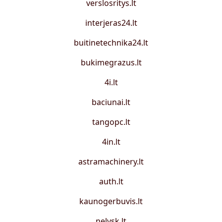
verslosritys.lt
interjeras24.lt
buitinetechnika24.lt
bukimegrazus.lt
4i.lt
baciunai.lt
tangopc.lt
4in.lt
astramachinery.lt
auth.lt
kaunogerbuvis.lt
nelysk.lt