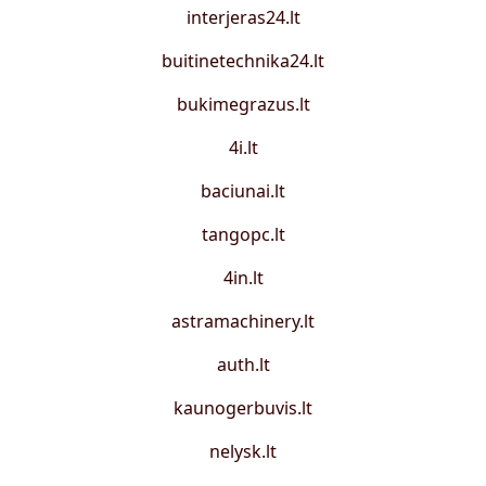
interjeras24.lt
buitinetechnika24.lt
bukimegrazus.lt
4i.lt
baciunai.lt
tangopc.lt
4in.lt
astramachinery.lt
auth.lt
kaunogerbuvis.lt
nelysk.lt