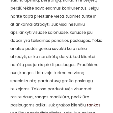
salono aplinką, bei įrangą. Kurdami interjerą
peržiūrėkite savo esamus konkurentus. Jeigu
norite tapti prestižine vieta, tuomet turite ir
atitinkamai atrodyti. Juk visai nesunku
apsilankyti visuose salonuose, kuriuose jau
dabar yra teikiamos panašios paslaugos. Tokia
analizė padės geriau suvokti kaip reikia
atrodyti, ar ko nereikėtų daryti, kad klientai
norėtų pas jumis pirkti paslaugas. Pradėkime
nuo įrangos. Lietuvoje turime ne vieną
specializuotą parduotuvę grožio paslaugų
teikėjams. Tokiose parduotuvės visuomet
rasite daug įrangos manikiūro, pedikiūro
paslaugoms atlikti. Juk gražios klienčių
rankos