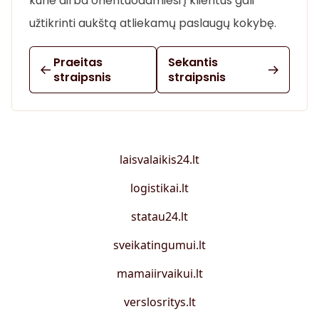
kurie dirba orientuodamiesi į klientus gali
užtikrinti aukštą atliekamų paslaugų kokybę.
Praeitas
Sekantis
straipsnis
straipsnis
laisvalaikis24.lt
logistikai.lt
statau24.lt
sveikatingumui.lt
mamaiirvaikui.lt
verslosritys.lt