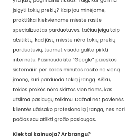
yra jūsų pagrindinis tikslas. Taigi, kur galima
įsigyti tokių prekių? Kaip jau minėjome,
praktiškai kiekviename mieste rasite
specializuotas parduotuves, tačiau jeigu taip
atsitiktų, kad jūsų mieste nėra tokių prekių
parduotuvių, tuomet visada galite pirkti
internetu. Pasinaudokite “Google” paieškos
sistemai ir per kelias minutes rasite ne vieną
įmonę, kuri parduoda tokią įrangą. Aišku,
tokios prekės nėra skirtos vien tiems, kas
užsiima paslaugų teikimu. Dažnai net pavienės
klientės užsisako profesionalią įrangą, nes nori
pačios sau atlikti grožio paslaugas.
Kiek tai kainuoja? Ar brangu?