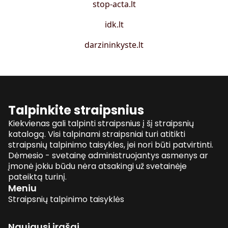
stop-acta.lt
idk.lt
darzininkyste.lt
Talpinkite straipsnius
Kiekvienas gali talpinti straipsnius į šį straipsnių
katalogą. Visi talpinami straipsniai turi atitikti
straipsnių talpinimo taisykles, jei nori būti patvirtinti.
Dėmesio - svetainę administruojantys asmenys ar
įmonė jokiu būdu nėra atsakingi už svetainėje
pateiktą turinį.
Meniu
Straipsnių talpinimo taisyklės
Naujausi įrašai