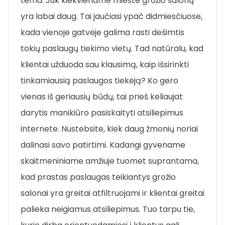
tema. Juk kiekviename mieste grožio salonų
yra labai daug. Tai jaučiasi ypač didmiesčiuose,
kada vienoje gatvėje galima rasti dešimtis
tokių paslaugų tiekimo vietų. Tad natūralu, kad
klientai užduoda sau klausimą, kaip išsirinkti
tinkamiausią paslaugos tiekėją? Ko gero
vienas iš geriausių būdų, tai prieš keliaujat
darytis manikiūro pasiskaityti atsiliepimus
internete. Nustebsite, kiek daug žmonių noriai
dalinasi savo patirtimi. Kadangi gyvename
skaitmeniniame amžiuje tuomet suprantama,
kad prastas paslaugas teikiantys grožio
salonai yra greitai atfiltruojami ir klientai greitai
palieka neigiamus atsiliepimus. Tuo tarpu tie,