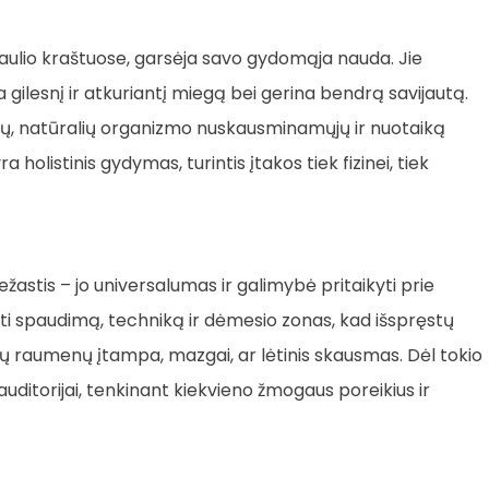
asaulio kraštuose, garsėja savo gydomąja nauda. Jie
 gilesnį ir atkuriantį miegą bei gerina bendrą savijautą.
ų, natūralių organizmo nuskausminamųjų ir nuotaiką
 holistinis gydymas, turintis įtakos tiek fizinei, tiek
stis – jo universalumas ir galimybė pritaikyti prie
ikyti spaudimą, techniką ir dėmesio zonas, kad išspręstų
ų raumenų įtampa, mazgai, ar lėtinis skausmas. Dėl tokio
uditorijai, tenkinant kiekvieno žmogaus poreikius ir