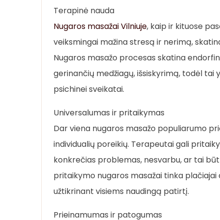
Terapinė nauda
Nugaros masažai Vilniuje
, kaip ir kituose p
veiksmingai mažina stresą ir nerimą, skatina
Nugaros masažo procesas skatina endorfin
gerinančių medžiagų, išsiskyrimą, todėl tai yra
psichinei sveikatai.
Universalumas ir pritaikymas
Dar viena nugaros masažo populiarumo prieža
individualių poreikių. Terapeutai gali prita
konkrečias problemas, nesvarbu, ar tai būt
pritaikymo nugaros masažai tinka plačiajai a
užtikrinant visiems naudingą patirtį.
Prieinamumas ir patogumas