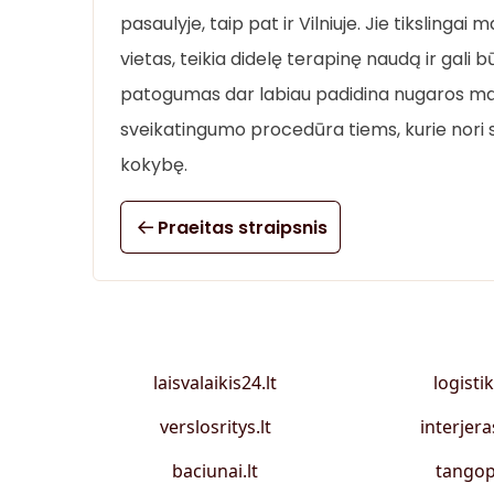
pasaulyje, taip pat ir Vilniuje. Jie tikslinga
vietas, teikia didelę terapinę naudą ir gali 
patogumas dar labiau padidina nugaros ma
sveikatingumo procedūra tiems, kurie nori 
kokybę.
Praeitas straipsnis
laisvalaikis24.lt
logistik
verslosritys.lt
interjera
baciunai.lt
tangop