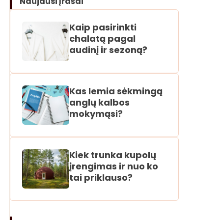
Naujausi įrašai
Kaip pasirinkti
chalatą pagal
audinį ir sezoną?
Kas lemia sėkmingą
anglų kalbos
mokymąsi?
Kiek trunka kupolų
įrengimas ir nuo ko
tai priklauso?