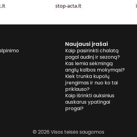
.lt
stop-acta.lt
Naujausi įrašai
alpinimo
Kaip pasirinkti chalatą
pagal audinį ir sezoną?
Kas lemia sėkmingą
anglų kalbos mokymąsi?
Kiek trunka kupolų
įrengimas ir nuo ko tai
priklauso?
Kaip išrinkti auksinius
auskarus ypatingai
progai?
© 2026 Visos teisės saugomos