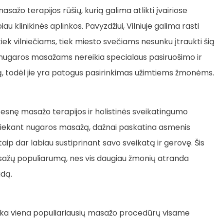
ažo terapijos rūšių, kurią galima atlikti įvairiose
u klinikinės aplinkos. Pavyzdžiui, Vilniuje galima rasti
k vilniečiams, tiek miesto svečiams nesunku įtraukti šią
, nugaros masažams nereikia specialaus pasiruošimo ir
iką, todėl jie yra patogus pasirinkimas užimtiems žmonėms.
esnę masažo terapijos ir holistinės sveikatingumo
atliekant nugaros masažą, dažnai paskatina asmenis
aip dar labiau sustiprinant savo sveikatą ir gerovę. Šis
asažų populiarumą, nes vis daugiau žmonių atranda
udą.
ieka viena populiariausių masažo procedūrų visame