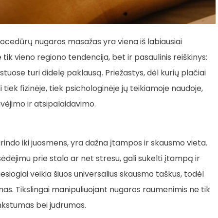
cedūrų nugaros masažas yra viena iš labiausiai
ik vieno regiono tendencija, bet ir pasaulinis reiškinys:
stuose turi didelę paklausą. Priežastys, dėl kurių plačiai
iek fizinėje, tiek psichologinėje jų teikiamoje naudoje,
vėjimo ir atsipalaidavimo.
rindo iki juosmens, yra dažna įtampos ir skausmo vieta.
u sėdėjimu prie stalo ar net stresu, gali sukelti įtampą ir
esiogiai veikia šiuos universalius skausmo taškus, todėl
mas. Tikslingai manipuliuojant nugaros raumenimis ne tik
nkstumas bei judrumas.