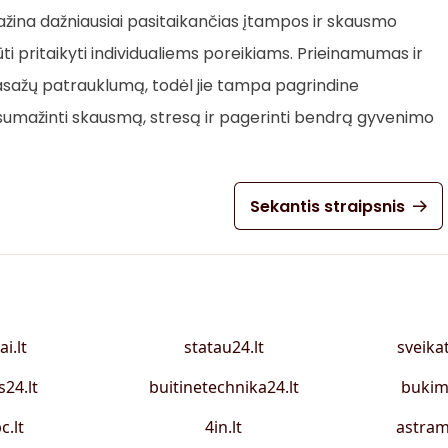
i mažina dažniausiai pasitaikančias įtampos ir skausmo
būti pritaikyti individualiems poreikiams. Prieinamumas ir
sažų patrauklumą, todėl jie tampa pagrindine
sumažinti skausmą, stresą ir pagerinti bendrą gyvenimo
Sekantis straipsnis
ai.lt
statau24.lt
sveika
s24.lt
buitinetechnika24.lt
bukim
c.lt
4in.lt
astram