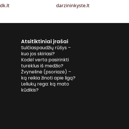
idk.lt
darzininkyste.lt
Atsitiktiniai įrašai
Sulčiaspaudžių rūšys –
kuo jos skiriasi?
Kodėl verta pasirinkti
turėklus iš medžio?
Žvynelinė (psoriazė) –
ką reikia žinoti apie ligą?
Leliukų rega: ką mato
kūdikis?