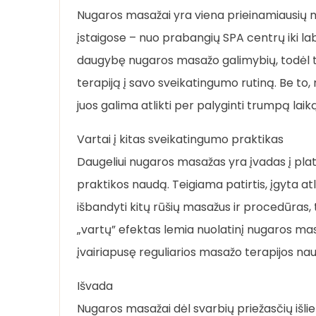
Nugaros masažai yra viena prieinamiausių mas
įstaigose – nuo prabangių SPA centrų iki labia
daugybę nugaros masažo galimybių, todėl tie
terapiją į savo sveikatingumo rutiną. Be to
juos galima atlikti per palyginti trumpą la
Vartai į kitas sveikatingumo praktikas
Daugeliui nugaros masažas yra įvadas į plat
praktikos naudą. Teigiama patirtis, įgyta 
išbandyti kitų rūšių masažus ir procedūras, t
„vartų” efektas lemia nuolatinį nugaros m
įvairiapusę reguliarios masažo terapijos na
Išvada
Nugaros masažai dėl svarbių priežasčių išl