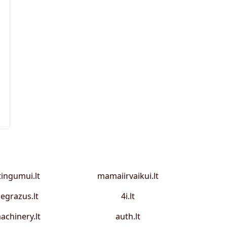
tingumui.lt
mamaiirvaikui.lt
egrazus.lt
4i.lt
achinery.lt
auth.lt