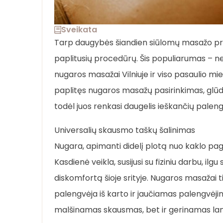
Sveikata
Tarp daugybės šiandien siūlomų masažo pro
paplitusių procedūrų. Šis populiarumas – ne t
nugaros masažai Vilniuje ir viso pasaulio mie
paplitęs nugaros masažų pasirinkimas, glūdi t
todėl juos renkasi daugelis ieškančių paleng
Universalių skausmo taškų šalinimas
Nugara, apimanti didelį plotą nuo kaklo pag
Kasdienė veikla, susijusi su fiziniu darbu, ilg
diskomfortą šioje srityje. Nugaros masažai ti
palengvėja iš karto ir jaučiamas palengvėji
malšinamas skausmas, bet ir gerinamas la