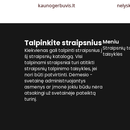
kaunogerbuvis.lt
nelysk
Talpinkite straipsnius
Meniu
Straipsnių t
Kiekvienas gali talpinti straipsnius į
taisyklės
šį straipsnių katalogą. Visi
talpinami straipsniai turi atitikti
straipsnių talpinimo taisykles, jei
nori būti patvirtinti. Dėmesio -
svetainę administruojantys
asmenys ar įmonė jokiu būdu nėra
atsakingi už svetainėje pateiktą
turinį.