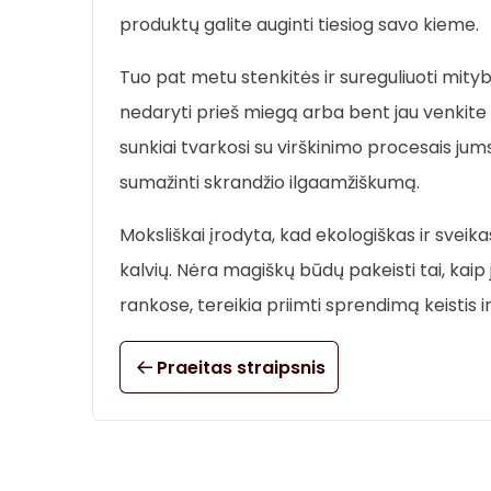
produktų galite auginti tiesiog savo kieme.
Tuo pat metu stenkitės ir sureguliuoti mity
nedaryti prieš miegą arba bent jau venkite
sunkiai tvarkosi su virškinimo procesais jums
sumažinti skrandžio ilgaamžiškumą.
Moksliškai įrodyta, kad ekologiškas ir sveika
kalvių. Nėra magiškų būdų pakeisti tai, kaip 
rankose, tereikia priimti sprendimą keistis i
Praeitas straipsnis