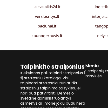
laisvalaikis24.lt
logistik
verslosritys.lt
interjera
baciunai.lt
tangop
kaunogerbuvis.lt
nelysk
Talpinkite straipsnius
Meniu
Straipsnių t
Kiekvienas gali talpinti straipsnius į
taisyklės
šį straipsnių katalogą. Visi
talpinami straipsniai turi atitikti
straipsnių talpinimo taisykles, jei
nori būti patvirtinti. Dėmesio -
svetainę administruojantys
asmenys ar įmonė jokiu būdu nėra