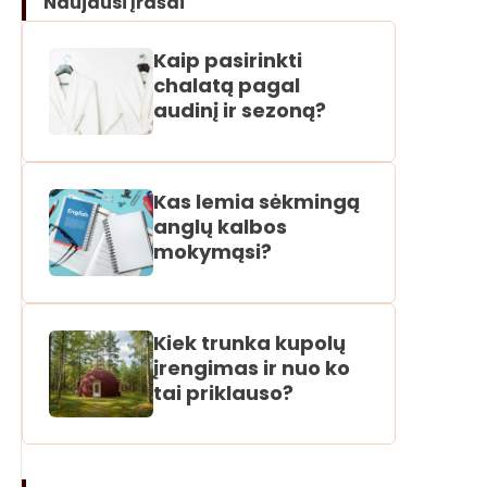
Naujausi įrašai
Kaip pasirinkti
chalatą pagal
audinį ir sezoną?
Kas lemia sėkmingą
anglų kalbos
mokymąsi?
Kiek trunka kupolų
įrengimas ir nuo ko
tai priklauso?