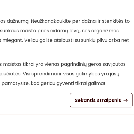
bos dažnumą. Neužkandžiaukite per dažnai ir stenkitės to
 sunkaus maisto prieš eidami į lovą, nes organizmas
 miegant. Vėliau galite atsibusti su sunkiu pilvu arba net
s maistas tikrai yra vienas pagrindinių geros savijautos
jaučiatės. Visi sprendimai ir visos galimybės yra jūsų
r pamatysite, kad geriau gyventi tikrai galima!
Sekantis straipsnis