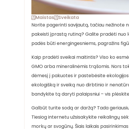
Maistas
Sveikata
Norite pagerinti savijautą, tačiau nežinote 
pakeisti įprastą rutiną? Galite pradėti nuo 
padės būti energingesniems, pagražins figūrą
Kaip pradėti sveikai maitintis? Viso ko esmė 
GMO arba mineralinėmis trąšomis. Nors toki
dėmesį į pakuotes ir pastebėsite ekologijos
ekologišką ir sveiką nuo dirbtinio ir nenatūr
bandykite tą daryti palaipsniui – vis plėski
Galbūt turite sodą ar daržą? Tada geriausiu
Tiesiog internetu užsisakykite reikalingų sėkl
morkų ar svogūnų. Šiais laikais pasirinkimas