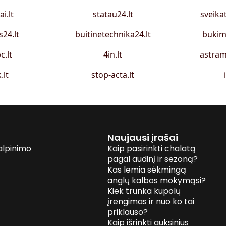
ai.lt
statau24.lt
sveika
s24.lt
buitinetechnika24.lt
bukim
c.lt
4in.lt
astram
.lt
stop-acta.lt
Naujausi įrašai
alpinimo
Kaip pasirinkti chalatą
pagal audinį ir sezoną?
Kas lemia sėkmingą
anglų kalbos mokymąsi?
Kiek trunka kupolų
įrengimas ir nuo ko tai
priklauso?
Kaip išrinkti auksinius