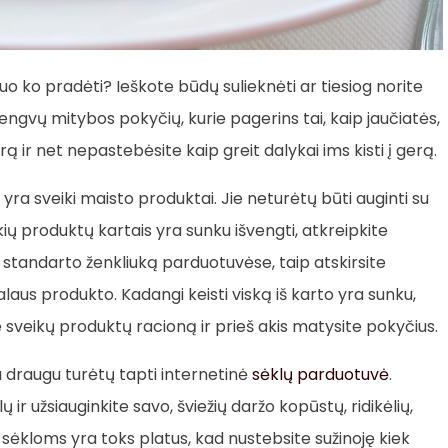
nuo ko pradėti? Ieškote būdų sulieknėti ar tiesiog norite
lengvų mitybos pokyčių, kurie pagerins tai, kaip jaučiatės,
 ir net nepastebėsite kaip greit dalykai ims kisti į gerą.
yra sveiki maisto produktai. Jie neturėtų būti auginti su
ų produktų kartais yra sunku išvengti, atkreipkite
 standarto ženkliuką parduotuvėse, taip atskirsite
alaus produkto. Kadangi keisti viską iš karto yra sunku,
te sveikų produktų racioną ir prieš akis matysite pokyčius.
 draugu turėtų tapti internetinė
sėklų parduotuvė
.
ų ir užsiauginkite savo, šviežių daržo kopūstų, ridikėlių,
 sėkloms yra toks platus, kad nustebsite sužinoję kiek