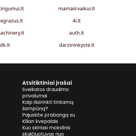
tingumui.lt
mamaiirvaikui.lt
egrazus.lt
4i.lt
achinery.lt
auth.lt
idk.lt
darzininkyste.lt
Atsitiktiniai įrašai
Sveikatos draudimo
privalumai
Kaip išsirinkti tinkamą
šampūną?
Pajuskite prabangą su
Kilian kvepalais
Kuo skiriasi mokslinis
skaičiuotuvas nuo