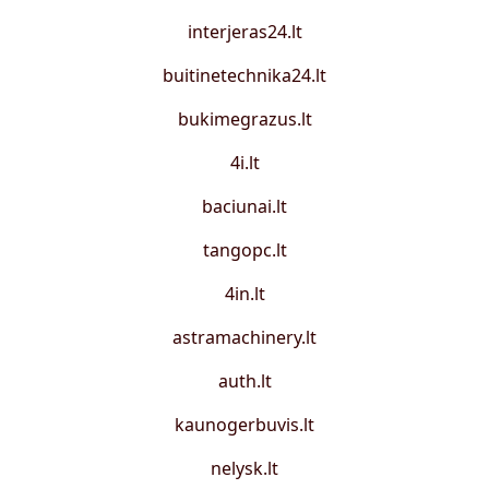
interjeras24.lt
buitinetechnika24.lt
bukimegrazus.lt
4i.lt
baciunai.lt
tangopc.lt
4in.lt
astramachinery.lt
auth.lt
kaunogerbuvis.lt
nelysk.lt