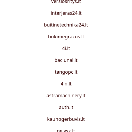
verslosritys.lt
interjeras24.lt
buitinetechnika24.lt
bukimegrazus.lt
4i.lt
baciunai.lt
tangopc.lt
4in.lt
astramachinery.lt
auth.lt
kaunogerbuvis.lt
nelysk.lt