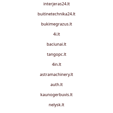
interjeras24.lt
buitinetechnika24.lt
bukimegrazus.lt
4i.lt
baciunai.lt
tangopc.lt
4in.lt
astramachinery.lt
auth.lt
kaunogerbuvis.lt
nelysk.lt