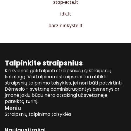
stop-acta.lt
idk.lt
darzininkyste.lt
Talpinkite straipsnius
Kiekvienas gali talpinti straipsnius į šį straipsnių
katalogą. Visi talpinami straipsniai turi atitikti
straipsnių talpinimo taisykles, jei nori būti patvirtinti.
Dėmesio - svetainę administruojantys asmenys ar
įmonė jokiu būdu nėra atsakingi už svetainėje
pateiktą turinį.
Meniu
Straipsnių talpinimo taisyklės
Naujausi įrašai