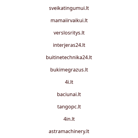
sveikatingumui.lt
mamaiirvaikui.lt
verslosritys.lt
interjeras24.lt
buitinetechnika24.lt
bukimegrazus.lt
4i.lt
baciunai.lt
tangopc.lt
4in.lt
astramachinery.lt