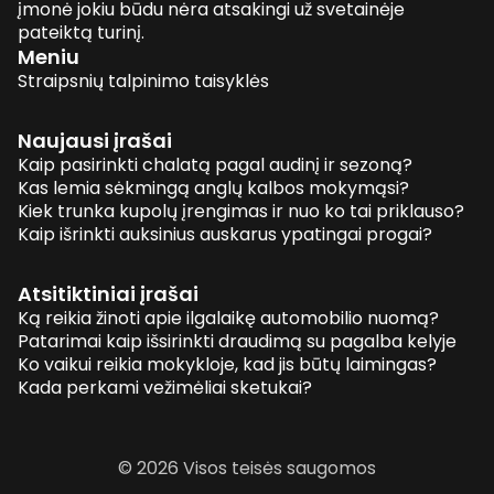
įmonė jokiu būdu nėra atsakingi už svetainėje
pateiktą turinį.
Meniu
Straipsnių talpinimo taisyklės
Naujausi įrašai
Kaip pasirinkti chalatą pagal audinį ir sezoną?
Kas lemia sėkmingą anglų kalbos mokymąsi?
Kiek trunka kupolų įrengimas ir nuo ko tai priklauso?
Kaip išrinkti auksinius auskarus ypatingai progai?
Atsitiktiniai įrašai
Ką reikia žinoti apie ilgalaikę automobilio nuomą?
Patarimai kaip išsirinkti draudimą su pagalba kelyje
Ko vaikui reikia mokykloje, kad jis būtų laimingas?
Kada perkami vežimėliai sketukai?
© 2026 Visos teisės saugomos