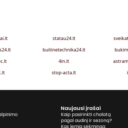
ai.lt
statau24.lt
sveika
s24.lt
buitinetechnika24.lt
bukim
c.lt
4in.lt
astram
.lt
stop-acta.lt
Naujausi įrašai
alpinimo
Kaip pasirinkti chalatą
pagal audinį ir sezoną?
Kas lemia sėkmingą