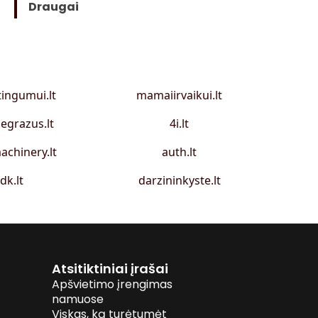
Draugai
tingumui.lt
mamaiirvaikui.lt
egrazus.lt
4i.lt
achinery.lt
auth.lt
idk.lt
darzininkyste.lt
Atsitiktiniai įrašai
Apšvietimo įrengimas
namuose
Viskas, ką turėtumėt