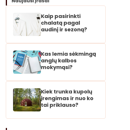
Naujausi įrašai
Kaip pasirinkti
chalatą pagal
audinį ir sezoną?
Kas lemia sėkmingą
anglų kalbos
mokymąsi?
Kiek trunka kupolų
įrengimas ir nuo ko
tai priklauso?